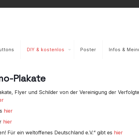
uttons
DIY & kostenlos
Poster
Infos & Mei
mo-Plakate
ate, Flyer und Schilder von der Vereinigung der Verfolgte
er
s
hier
hr
hier
n! Für ein weltoffenes Deutschland e.V.“ gibt es
hier