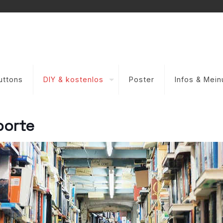
uttons
DIY & kostenlos
Poster
Infos & Mei
porte