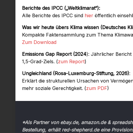
Berichte des IPCC („Weltklimarat“):
Alle Berichte des IPCC sind
hier
öffentlich einse
Was wir heute übers Klima wissen (Deutsches Kl
Kompakte Faktensammlung zum Thema Klimawan
Zum Download
Emissions Gap Report (2024
): Jährlicher Beric
1,5-Grad-Ziels. (
zum Report
)
Ungleichland (Rosa-Luxemburg-Stiftung, 2026)
:
Erklärt die strukturellen Ursachen von Vermögens-
mehr soziale Gerechtigkeit. (
zum PDF
)
*Als Partner von ebay.de, amazon.de & spreadshir
Bestellung, erhält red-shepherd.de eine Provision